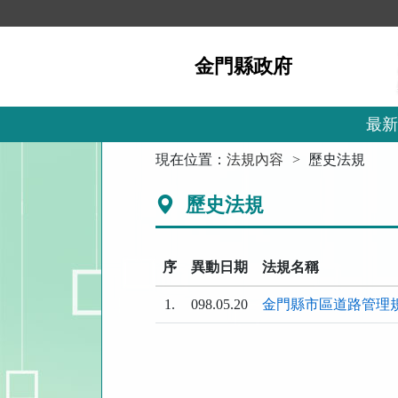
跳
到
主
金門縣政府
要
內
容
區
最新
塊
:::
現在位置：
法規內容
歷史法規
歷史法規
序
異動日期
法規名稱
1.
098.05.20
金門縣市區道路管理