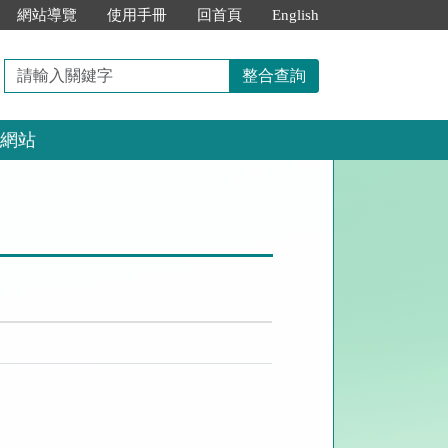
網站導覽
使用手冊
回首頁
English
請
整合查詢
輸
入
網站
關
鍵
字