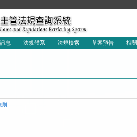
:::
訊息
法規體系
法規檢索
草案預告
相關
規則