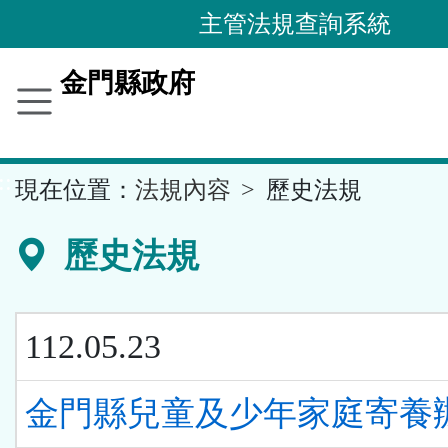
跳
主管法規查詢系統
到
主
金門縣政府
要
內
容
::
現在位置：
法規內容
歷史法規
區
塊
歷史法規
112.05.23
金門縣兒童及少年家庭寄養