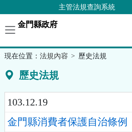
跳
主管法規查詢系統
到
主
金門縣政府
要
內
容
::
現在位置：
法規內容
歷史法規
區
塊
歷史法規
103.12.19
金門縣消費者保護自治條例