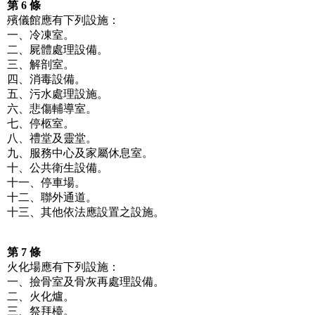
第 6 條
殯儀館應有下列設施：
一、冷凍室。
二、屍體處理設備。
三、解剖室。
四、消毒設備。
五、污水處理設施。
六、悲傷輔導室。
七、停柩室。
八、禮堂及靈堂。
九、服務中心及家屬休息室。
十、公共衛生設備。
十一、停車場。
十二、聯外通道。
十三、其他依法應設置之設施。
第 7 條
火化場應有下列設施：
一、撿骨室及骨灰再處理設備。
二、火化爐。
三、祭拜檯。