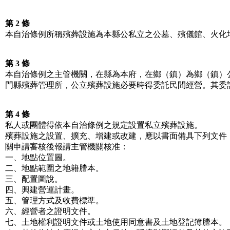
第 2 條
本自治條例所稱殯葬設施為本縣公私立之公墓、殯儀館、火化
第 3 條
本自治條例之主管機關，在縣為本府，在鄉（鎮）為鄉（鎮）
門縣殯葬管理所，公立殯葬設施必要時得委託民間經營。其委
第 4 條
私人或團體得依本自治條例之規定設置私立殯葬設施。
殯葬設施之設置、擴充、增建或改建，應以書面備具下列文件
關申請審核後報請主管機關核准：
一、地點位置圖。
二、地點範圍之地籍謄本。
三、配置圖說。
四、興建營運計畫。
五、管理方式及收費標準。
六、經營者之證明文件。
七、土地權利證明文件或土地使用同意書及土地登記簿謄本。