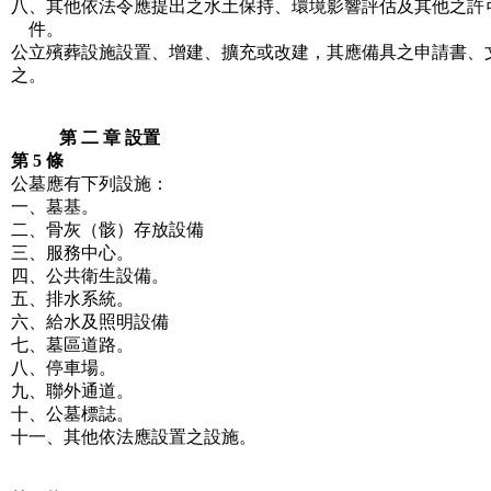
八、其他依法令應提出之水土保持、環境影響評估及其他之許
件。
公立殯葬設施設置、增建、擴充或改建，其應備具之申請書、
之。
第 二 章 設置
第 5 條
公墓應有下列設施：
一、墓基。
二、骨灰（骸）存放設備
三、服務中心。
四、公共衛生設備。
五、排水系統。
六、給水及照明設備
七、墓區道路。
八、停車場。
九、聯外通道。
十、公墓標誌。
十一、其他依法應設置之設施。