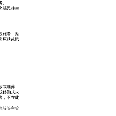
者。
之縣民往生
設施者，應
復原狀或賠
放或埋葬，
或移動式火
者，不在此
向該管主管