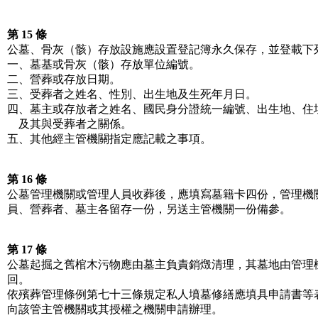
第 15 條
公墓、骨灰（骸）存放設施應設置登記簿永久保存，並登載下
一、墓基或骨灰（骸）存放單位編號。
二、營葬或存放日期。
三、受葬者之姓名、性別、出生地及生死年月日。
四、墓主或存放者之姓名、國民身分證統一編號、出生地、住
及其與受葬者之關係。
五、其他經主管機關指定應記載之事項。
第 16 條
公墓管理機關或管理人員收葬後，應填寫墓籍卡四份，管理機
員、營葬者、墓主各留存一份，另送主管機關一份備參。
第 17 條
公墓起掘之舊棺木污物應由墓主負責銷燬清理，其墓地由管理
回。
依殯葬管理條例第七十三條規定私人墳墓修繕應填具申請書等
向該管主管機關或其授權之機關申請辦理。