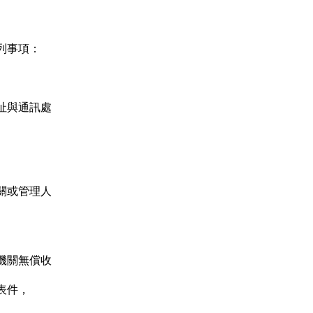
列事項：
址與通訊處
關或管理人
機關無償收
表件，