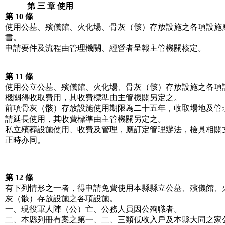
第 三 章 使用
第 10 條
使用公墓、殯儀館、火化場、骨灰（骸）存放設施之各項設施
書。
申請要件及流程由管理機關、經營者呈報主管機關核定。
第 11 條
使用公立公墓、殯儀館、火化場、骨灰（骸）存放設施之各項
機關得收取費用，其收費標準由主管機關另定之。
前項骨灰（骸）存放設施使用期限為二十五年，收取場地及管
請延長使用，其收費標準由主管機關另定之。
私立殯葬設施使用、收費及管理，應訂定管理辦法，檢具相關
正時亦同。
第 12 條
有下列情形之一者，得申請免費使用本縣縣立公墓、殯儀館、
灰（骸）存放設施之各項設施。
一、現役軍人陣（公）亡、公務人員因公殉職者。
二、本縣列冊有案之第一、二、三類低收入戶及本縣大同之家