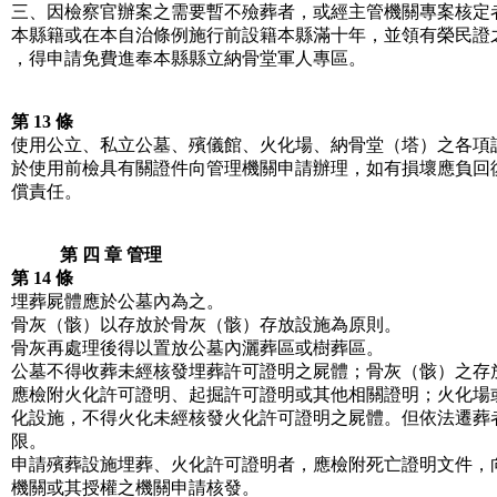
三、因檢察官辦案之需要暫不殮葬者，或經主管機關專案核定
本縣籍或在本自治條例施行前設籍本縣滿十年，並領有榮民證
，得申請免費進奉本縣縣立納骨堂軍人專區。
第 13 條
使用公立、私立公墓、殯儀館、火化場、納骨堂（塔）之各項
於使用前檢具有關證件向管理機關申請辦理，如有損壞應負回
償責任。
第 四 章 管理
第 14 條
埋葬屍體應於公墓內為之。
骨灰（骸）以存放於骨灰（骸）存放設施為原則。
骨灰再處理後得以置放公墓內灑葬區或樹葬區。
公墓不得收葬未經核發埋葬許可證明之屍體；骨灰（骸）之存
應檢附火化許可證明、起掘許可證明或其他相關證明；火化場
化設施，不得火化未經核發火化許可證明之屍體。但依法遷葬
限。
申請殯葬設施埋葬、火化許可證明者，應檢附死亡證明文件，
機關或其授權之機關申請核發。