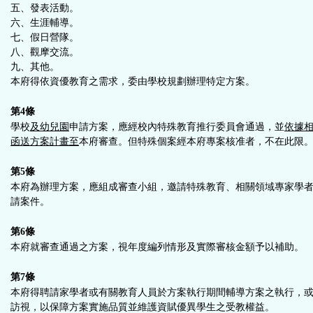
五、發表活動。
六、生涯輔導。
七、假日營隊。
八、觀摩交流。
九、其他。
本府得依資優教育之需求，委由學校規劃辦理特定方案。
第4條
學校
及幼兒園
申請方案，應經校內特殊教育推行委員會通過，並
依據
函送方案計畫至
本府審查。但特殊個案經本府專案核准者，不在此限
第5條
本府為辦理方案，應組成審查小組，邀請特殊教育、相關領域專家學
請案件。
第6條
本府就審查通過之方案，視年度編列情形及實際審核金額予以補助。
第7條
本府得聘請家學者或有關教育人員於方案執行期間輔導方案之執行，
訪視，以保障方案實施品質並維護資賦優異學生之受教權益。