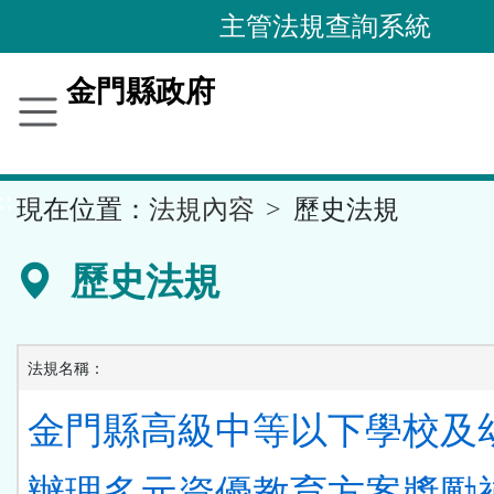
跳
主管法規查詢系統
到
主
金門縣政府
要
內
容
::
現在位置：
法規內容
歷史法規
區
塊
歷史法規
法規名稱：
金門縣高級中等以下學校及
辦理多元資優教育方案獎勵