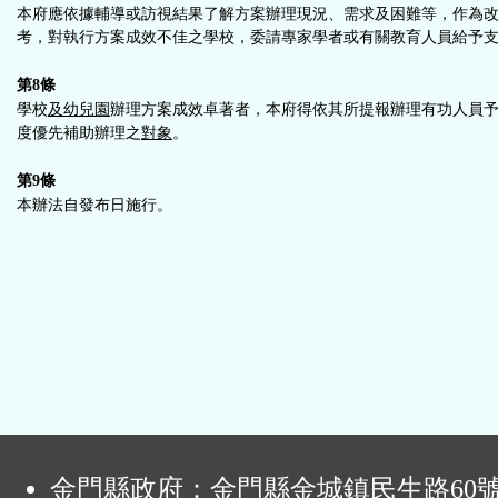
本府應依據輔導或訪視結果了解方案辦理現況、需求及困難等，作為
考，對執行方案成效不佳之學校，委請專家學者或有關教育人員給予
第8條
學校
及幼兒園
辦理方案成效卓著者，本府得依其所提報辦理有功人員
度優先補助辦理之
對象
。
第9條
本辦法自發布日施行。
:
金門縣政府：金門縣金城鎮民生路60