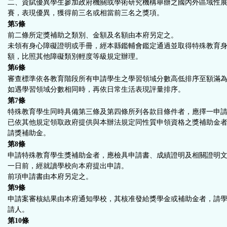
二、資賦優異學生參加政府機關或學術研究機構舉辦之國內外區域性
賽，表現優異，獲得前三名或相當前三名之獎項。
第5
條
前二條所定獎補助之類別、金額及名額由本府另定之。
未領有身心障礙證明或手冊，經本縣鑑輔會鑑定通過並取得特殊教育
額，比照其他障礙類別輕度等級規定辦理。
第6
條
審查標準依各教育階段所有申請學生之學習領域分數高低排序至額滿
如遇學習領域分數相同時，再依日常生活表現評量排序。
第7
條
特殊教育學生同時具備第三條及第四條所列各款目條件者，應擇一申
已依其他規定領取政府提供與本辦法規定同性質申領資格之獎補助金
請獎補助金。
第8
條
申請特殊教育學生獎補助金者，應檢具申請書、成績證明及相關證明
一日前，經就讀學校向本府提出申請。
前項申請書由本府另定之。
第9
條
申請案審核結果由本府通知學校，其核准發給獎學金或補助金者，請
請人。
第10
條