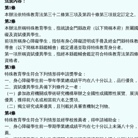
法規內容：
第1
條
本辦法依特殊教育法第三十二條第三項及第四十條第三項規定訂定之
第2
條
本辦法所稱特殊教育學生，指就讀金門縣政府（以下簡稱本府）所屬
礙及資賦優異學生。
前項所稱身心障礙學生，指領有身心障礙證明或手冊及經金門縣特殊
導會（以下簡稱本縣鑑輔會）鑑定通過並取得特殊教育身分者。
第一項所稱資賦優異學生，指經本縣鑑輔會鑑定符合特殊教育法第四
資格者。
第3
條
特殊教育學生符合下列情形得申請獎學金：
一、身心障礙學生前一學年學業總成績平均在八十分以上，品行優良
二、資賦優異學生具備下列條件之一者：
（一）參加政府機關或學術研究機構舉辦之全國性或國際性展覽、展
優異，獲得前六名或相當前六名之獎項。
（二）獨立研究成果優異，且刊載於具審查機制之刊物。
第4
條
特殊教育學生符合下列情形並經學校推薦者，得申請補助金：
一、身心障礙學生前一學期學業總成績平均在七十分以上未滿八十分
薦。