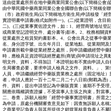
送由從業處所所在地中藥商業同業公會(以下簡稱公會)
由中華民國中藥商業同業公會全國聯合會(以下簡稱全聯
（市）政府衛生局(以下簡稱地方衛生局)申請核發「經
實證明書申請書(格式如附件一)。(二)從業證明，含目
二)。(三)從業事實佐證文件，如：1、經營商號地址登
或商業登記證明文件、處分書等)影本。2、稅務相關資
從業處所之租賃契約書影本。4、公會出具之從事中藥
名、身分證字號、出生年月日、從業地點、從業期間及業
申請書所載中藥從業經歷之處所，與申請繼續經營中藥
時，應檢具足資證明該經歷處所(商號)與申請現址之異
明文件、資料，不得加註「本證明如有不實由申請人自行
生局審查必要，要求申請人檢具之文件、資料。」、第
人員，申請繼續經營中藥販賣業務之處所（固定地址）
者，申請人應於一百十二年二月二十八日前(郵戳為憑)
件、資料，提出申請登記為中藥販賣業；逾期不予受理
關應依職權調查證據，不受當事人主張之拘束，對當事
二、卷查，訴願人檢附「經營中藥事實證明書」所需之
為申請，原處分機關審查意見如下：因查無訴願人名稱
之商業登記負責人與其所提供之銷貨單核章負責人不屬