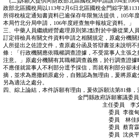
(二)訴願人提供向財政部北區國稅局申請該104至10
政部北區國稅局以113年2月6日北區國稅金門綜字第1131
所得稅核定通知書資料已逾保存年限無法提供，105年
本局竹北分局申請，106年度經查無申報核定資料。」
三、中藥人員繼續經營處理原則第2點對於中藥從業人
訂定得檢具有關文件資料申請之相關規定，原處分機關
人所提出之佐證文件，查原處分函及答辯書並未說明不
條：「行政機關應依職權調查證據，不受當事人主張之
注意。」原處分機關有其職權調查義務，於行調查證據
不應僅就當事人不利部分逕予採信，而就有利部分卻未
摘，並求為應撤銷原處分，自難認為無理由，爰將原處
另為適法之處分。
四、綜上論結，本件訴願有理由，爰依訴願法第81條，
金門縣政府訴願審議委員
主任委員 李文
委員 李復
委員 林佳
委員 蔡育
委員 沈炎