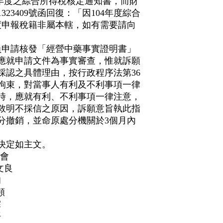
6年度之綜合所得稅核定通知書，而財
323409號函回復：「因104年度綜合
度申報稅籍非屬本轄，如有需要請向
員申請核發「經營中藥事實證明書」
應就申請文件為事實審查，惟就訴願
採認之具體理由，按行政程序法第36
拘束，對當事人有利及不利事項一律
時，應就有利、不利事項一律注意，
敘明不採信之原因，訴願意旨執此指
分撤銷，並命原處分機關於3個月內
決定如主文。
會
良
甸
頻
霖
平