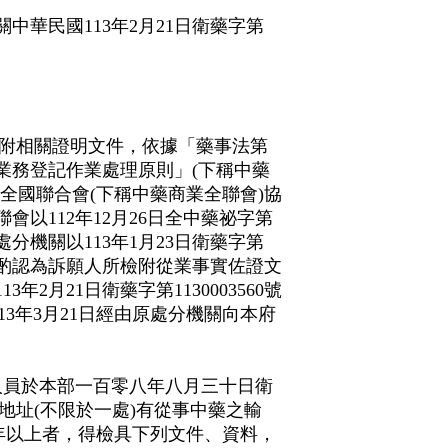
華民國113年2月21日衛藥字第
。
書函並檢附相關證明文件，依據「藥事法第
業務登記作業處理原則」(下稱中藥
全國聯合會(下稱中藥商業全聯會)協
以112年12月26日全中藥祕字第
分機關以113年1月23日衛藥字第
面審酌認為訴願人所檢附從業事實佐證文
月21日衛藥字第1130003560號
13年3月21日經由原處分機關向本府
人員於本部一百零八年八月三十日衛
地址(不限於一處)有從事中藥之輸
年以上者，得檢具下列文件、資料，