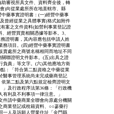
協助審視所具文件、資料齊全後，轉
會)向從業處所所在地直轄市、縣
營中藥事實證明書：(一)經營中藥事
前及曾經從業之具體事實(格式如附件
記有案之文件資料(如營利事業登記證
料、經營買賣相關憑據等影本。3、
業務證明書，其內容應包括申請人姓
務項目。(四)經營中藥事實證明書
販賣處所之商號名稱相同而地址不同
動關聯證明文件影本。(五)出具之證
負責」等文字。(六)其他應地方衛
9點：「符合第二點資格之中藥從業
於醫事管理系統尚未完成藥商登記
，依第二點及第六點規定檢齊證明文
。」及行政程序法第36條：「行政機
人有利及不利事項一律注意。」
文件請中藥商業全聯會向原處分機關
之商業登記或稅籍資料、○○蔘藥行
同一人及訴願人營業住址「金門縣