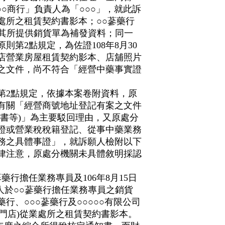
○○商行」負責人為「○○○」，就此訴
處所之租賃契約書影本；○○蔘藥行
，其所提供銷貨單為補發資料；同一
第2點規定，為佐證108年8月30
店營業房屋租賃契約影本、店舖照片
之文件，尚不符合「經營中藥事實證
第2點規定，依據本案卷附資料，原
有關「經營商號地址登記有案之文件
書等)」為主要駁回理由，又原處分
證或營業稅稅籍登記、從事中藥業務
務之具體事證」，就訴願人檢附以下
律注意，原處分機關未具體敘明採認
蔘藥行擔任業務專員及106年8月15日
人於○○蔘藥行擔任業務專員之銷貨
藥行、○○○蔘藥行及○○○○○有限公司
金門店)從業處所之租賃契約書影本。