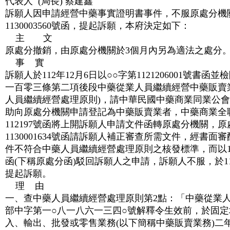
代表人 (局長) 蔡建鑫
訴願人因申請經營中藥事實證明書事件，不服原處分機關中
1130003560號函，提起訴願，本府決定如下：
主 文
原處分撤銷，由原處分機關於3個月內另為適法之處分
事 實
訴願人於112年12月6日以○○字第1121206001號
一百零三條第二項後段中藥從業人員繼續經營中藥販賣
人員繼續經營處理原則)，請中華民國中藥商業同業公會
助向原處分機關申請登記為中藥販賣業者，中藥商業全聯會
112197號函將上開訴願人申請文件函轉原處分機關，原處
1130001634號函請訴願人補正審查所需文件，經書
件不符合中藥人員繼續經營處理原則之核發標準，而以113年2
函(下稱原處分函)駁回訴願人之申請，訴願人不服，於1
提起訴願。
理 由
一、查中藥人員繼續經營處理原則第2點：「中藥從業
部中字第一○八一八六一三四○號解釋令生效前，於固定
入、輸出、批發或零售業務(以下簡稱中藥販賣業務)二