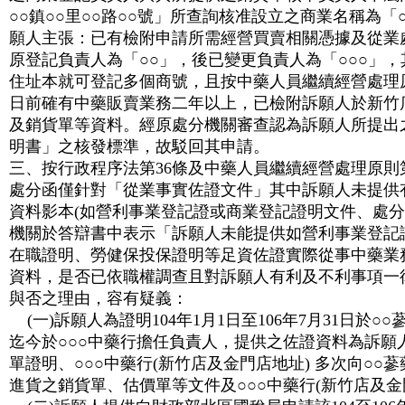
○○鎮○○里○○路○○號」所查詢核准設立之商業名稱為「
願人主張：已有檢附申請所需經營買賣相關憑據及從業
原登記負責人為「○○」，後已變更負責人為「○○○」
住址本就可登記多個商號，且按中藥人員繼續經營處理原則
日前確有中藥販賣業務二年以上，已檢附訴願人於新竹
及銷貨單等資料。經原處分機關審查認為訴願人所提出
明書」之核發標準，故駁回其申請。
三、按行政程序法第36條及中藥人員繼續經營處理原則
處分函僅針對「從業事實佐證文件」其中訴願人未提供
資料影本(如營利事業登記證或商業登記證明文件、處分
機關於答辯書中表示「訴願人未能提供如營利事業登記
在職證明、勞健保投保證明等足資佐證實際從事中藥業
資料，是否已依職權調查且對訴願人有利及不利事項一
與否之理由，容有疑義：
(一)訴願人為證明104年1月1日至106年7月31日於○○
迄今於○○○中藥行擔任負責人，提供之佐證資料為訴願
單證明、○○○中藥行(新竹店及金門店地址) 多次向○○蔘
進貨之銷貨單、估價單等文件及○○○中藥行(新竹店及