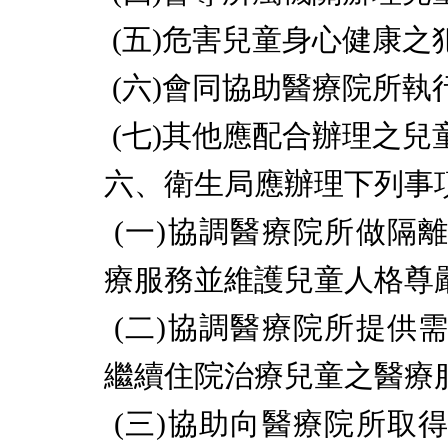
(
五
)
危害兒童身心健康之
(
六
)
會同協助醫療院所執
(
七
)
其他應配合辦理之兒
六、衛生局應辦理下列事
(
一
)
協調醫療院所做隔
療服務並維護兒童人格尊
(
二
)
協調醫療院所提供
繼續住院治療兒童之醫療
(
三
)
協助向醫療院所取