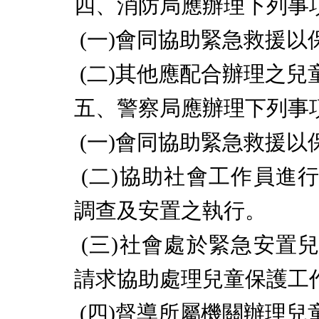
四、消防局應辦理下列事
(
一
)
會同協助緊急救援以
(
二
)
其他應配合辦理之兒
五、警察局應辦理下列事
(
一
)
會同協助緊急救援以
(
二
)
協助社會工作員進
調查及安置之執行。
(
三
)
社會處於緊急安置
請求協助處理兒童保護工
(
四
)
督導所屬機關辦理兒