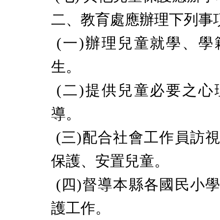
二、教育處應辦理下列事
(
一
)
辦理兒童就學、學
生。
(
二
)
提供兒童必要之心
導。
(
三
)
配合社會工作員訪
保護、安置兒童。
(
四
)
督導本縣各國民小
護工作。