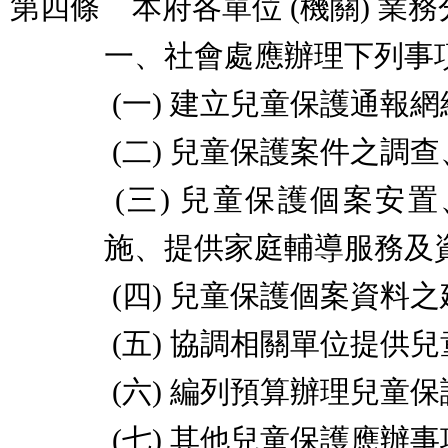
第四條
本府各單位
(
機關
)
業務
一、社會處應辦理下列事
(
一
)
建立兒童保護通報網
(
二
)
兒童保護案件之調查
(
三
)
兒童保護個案安置
施、提供家庭輔導服務及
(
四
)
兒童保護個案資料之
(
五
)
協調相關單位提供兒
(
六
)
編列預算辦理兒童保
(
七
)
其他兒童保護應辦事