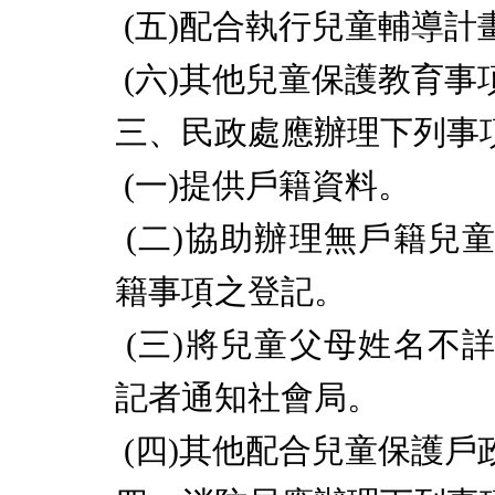
(
五
)
配合執行兒童輔導計
(
六
)
其他兒童保護教育事
三、民政處應辦理下列事
(
一
)
提供戶籍資料。
(
二
)
協助辦理無戶籍兒
籍事項之登記。
(
三
)
將兒童父母姓名不
記者通知社會局。
(
四
)
其他配合兒童保護戶