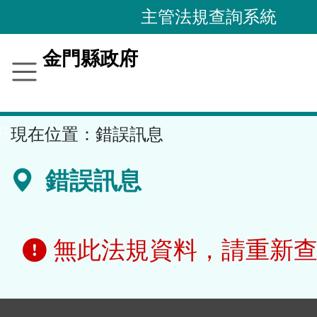
跳
主管法規查詢系統
到
主
金門縣政府
要
內
容
::
現在位置：
錯誤訊息
區
塊
錯誤訊息
無此法規資料，請重新